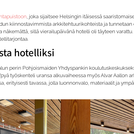
ntapuistoon
, joka sijaitsee Helsingin itäisessä saaristom
n kiinnostavimmista arkkitehtuurikohteista ja tunnetaan e
 näkemättä, sillä vierailupäivänä hotelli oli täyteen varattu. 
llitarjontaa.
ta hotelliksi
alun perin Pohjoismaiden Yhdyspankin koulutuskeskukseksi
pyä työskenteli uransa alkuvaiheessa myös Alvar Aallon arkk
a, erityisesti tavassa, jolla luonnonvalo, materiaalit ja y