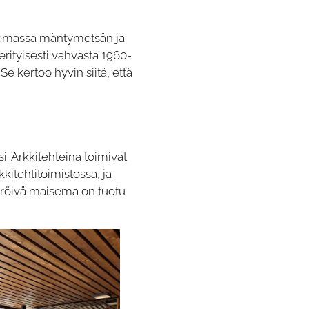
aisemassa mäntymetsän ja
rityisesti vahvasta 1960-
Se kertoo hyvin siitä, että
. Arkkitehteina toimivat
itehtitoimistossa, ja
mpäröivä maisema on tuotu