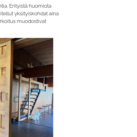
htia. Erityistä huomiota
itellut yksityiskohdat aina
tarkoitus muodostivat