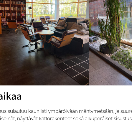
aikaa
us sulautuu kauniisti ympäröivään mäntymetsään, ja suure
liseinät, näyttävät kattorakenteet sekä alkuperäiset sisustu