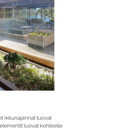
t ikkunapinnat tuovat
selementit luovat kohteelle