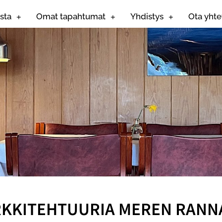
sta
Omat tapahtumat
Yhdistys
Ota yhte
RKKITEHTUURIA MEREN RANN