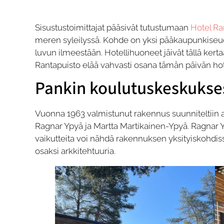
Sisustustoimittajat pääsivät tutustumaan
Hotel Ra
meren syleilyssä. Kohde on yksi pääkaupunkiseudu
luvun ilmeestään. Hotellihuoneet jäivät tällä kertaa
Rantapuisto elää vahvasti osana tämän päivän hote
Pankin koulutuskeskukses
Vuonna 1963 valmistunut rakennus suunniteltiin 
Ragnar Ypyä ja Martta Martikainen-Ypyä. Ragnar Y
vaikutteita voi nähdä rakennuksen yksityiskohdiss
osaksi arkkitehtuuria.