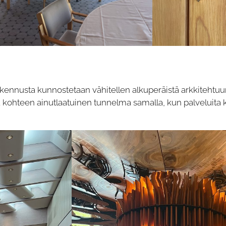
Rakennusta kunnostetaan vähitellen alkuperäistä arkkitehtuur
ää kohteen ainutlaatuinen tunnelma samalla, kun palveluit