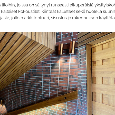
iloihin, joissa on säilynyt runsaasti alkuperäisiä yksityisko
kaltaiset kokoustilat, kiinteät kalusteet sekä huolella suunn
asta, jolloin arkkitehtuuri, sisustus ja rakennuksen käyttö