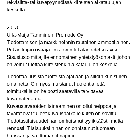
rekvisiitta- tai kuvapyynnöissä kiireisten aikataulujen
keskellä.
2013
Ulla-Maija Tamminen, Promode Oy
Tiedottamisen ja markkinoinnin rautainen ammattilainen.
Pitkän linjan osaaja, joka on ollut alan edelläkävijä.
Sisustustoimittajille erinomainen yhteistyökontakti, johon
on voinut luottaa kiireistenkin aikataulujen keskellä.
Tiedottaa uusista tuotteista ajallaan ja silloin kun siihen
on aihetta. On myös muistanut huolehtia, että
toimituksilla on helposti saatavilla tarvittavaa
kuvamateriaalia.
Kuvaustavaroiden lainaaminen on ollut helppoa ja
tavarat ovat tulleet kuvauspaikalle kuten on sovittu.
Tiedotustilaisuudet hän on hoitanut tyylikkäästi, mutta
rennosti. Tilaisuuksiin hän on onnistunut luomaan
hauskan ja välittömän ilmapiirin.