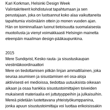
Kari Korkman, Helsinki Design Week
Valintakriteerit kohdistuivat tapahtumaan ja sen
perustajaan, joka on luotsannut koko alaa vaikuttaneita
tapahtumia visiönäärin ottein jo monen vuoden ajan.
Hän on toiminnallaan luonut tietoisuutta suomalaisesta
muotoilusta ja vienyt voimakkaasti Helsingin mainetta
eteenpäin maailman design-pääkaupunkina.
2015
Mere Sundqvist, Kesko rauta- ja sisustuskaupan
viestintäkoordinaattori
Mere on tiedottamisen pitkän linjan ammattilainen, joka
seuraa asumisen ja sisustamisen eri osa-aloja
aktiivisesti eri medioissa, tiedottaa uutuuksista oikeaan
aikaan ja osaa hankkia sisustustoimittajien toiveiden
mukaisesti materiaalia eri juttutyyppeihin ja julkaisuihin.
Mereä pidetään luotettavana yhteistyökumppanina,
jonka apuun sisustustoimittaja voi luottaa erikoisissakin