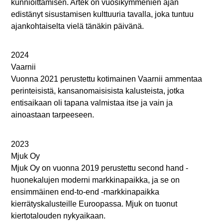
kunnioittamisen. Artek on vuosikymmenien ajan
edistänyt sisustamisen kulttuuria tavalla, joka tuntuu
ajankohtaiselta vielä tänäkin päivänä.
2024
Vaarnii
Vuonna 2021 perustettu kotimainen Vaarnii ammentaa
perinteisistä, kansanomaisisista kalusteista, jotka
entisaikaan oli tapana valmistaa itse ja vain ja
ainoastaan tarpeeseen.
2023
Mjuk Oy
Mjuk Oy on vuonna 2019 perustettu second hand -
huonekalujen moderni markkinapaikka, ja se on
ensimmäinen end-to-end -markkinapaikka
kierrätyskalusteille Euroopassa. Mjuk on tuonut
kiertotalouden nykyaikaan.