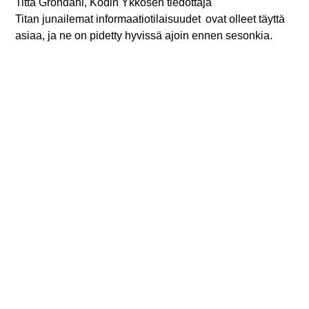
Titta Gröndahl, Kodin Ykkösen tiedottaja
Titan junailemat informaatiotilaisuudet ovat olleet täyttä
asiaa, ja ne on pidetty hyvissä ajoin ennen sesonkia.