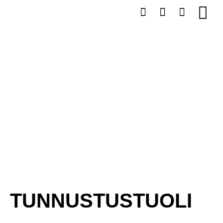
Omat tapa
TUNNUSTUSTUOLI