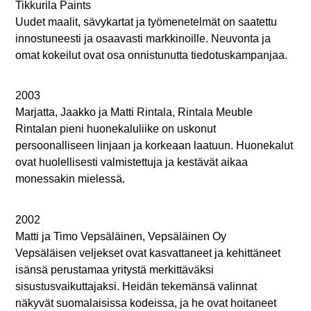
Tikkurila Paints
Uudet maalit, sävykartat ja työmenetelmät on saatettu
innostuneesti ja osaavasti markkinoille. Neuvonta ja
omat kokeilut ovat osa onnistunutta tiedotuskampanjaa.
2003
Marjatta, Jaakko ja Matti Rintala, Rintala Meuble
Rintalan pieni huonekaluliike on uskonut
persoonalliseen linjaan ja korkeaan laatuun. Huonekalut
ovat huolellisesti valmistettuja ja kestävät aikaa
monessakin mielessä.
2002
Matti ja Timo Vepsäläinen, Vepsäläinen Oy
Vepsäläisen veljekset ovat kasvattaneet ja kehittäneet
isänsä perustamaa yritystä merkittäväksi
sisustusvaikuttajaksi. Heidän tekemänsä valinnat
näkyvät suomalaisissa kodeissa, ja he ovat hoitaneet