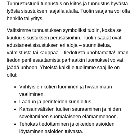
Tunnustustuoli-tunnustus on kiitos ja tunnustus hyvästä
työstä sisustuksen laajalla alalla. Tuolin saajana voi olla
henkilö tai yritys.
Valitsimme tunnustuksen symboliksi tuolin, koska se
kuuluu sisustuksen perusasioihin. Tuolin saajat ovat
edustaneet sisustuksen eri aloja – suunnittelua,
valmistusta tai kauppaa – tiedotusta unohtamatta! Ilman
tiedon perillesaattamista parhaatkin luomukset voivat
jäädä unhoon. Yhteistä kaikille tuolimme saajille on
ollut:
Viihtyisien kotien luominen ja hyvän maun
vaaliminen.
Laadun ja perinteiden kunnioitus.
Kansainvälisten tuulien seuraaminen ja niiden
soveltaminen suomalaiseen elämänmenoon.
Tehokas tiedottaminen ja oikeiden asioiden
löytäminen asioiden tulvasta.