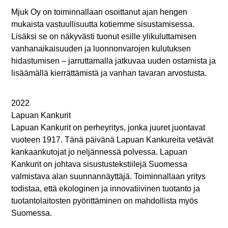
Mjuk Oy on toiminnallaan osoittanut ajan hengen
mukaista vastuullisuutta kotiemme sisustamisessa.
Lisäksi se on näkyvästi tuonut esille ylikuluttamisen
vanhanaikaisuuden ja luonnonvarojen kulutuksen
hidastumisen – jarruttamalla jatkuvaa uuden ostamista ja
lisäämällä kierrättämistä ja vanhan tavaran arvostusta.
2022
Lapuan Kankurit
Lapuan Kankurit on perheyritys, jonka juuret juontavat
vuoteen 1917. Tänä päivänä Lapuan Kankureita vetävät
kankaankutojat jo neljännessä polvessa. Lapuan
Kankurit on johtava sisustustekstiilejä Suomessa
valmistava alan suunnannäyttäjä. Toiminnallaan yritys
todistaa, että ekologinen ja innovatiivinen tuotanto ja
tuotantolaitosten pyörittäminen on mahdollista myös
Suomessa.