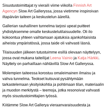
Sisustustoimittajat ry vieraili viime viikolla
Finnish Art
Agencyn
Slow Art Galleryssa, jossa vietimme inspiroivan
iltapäivän taiteen ja keskustelun äärellä.
Gallerian rauhallinen tunnelma tarjosi upeat puitteet
yhdistyksemme omalle keskustelutilaisuudelle. Oli ilo
kokoontua yhteen vaihtamaan ajatuksia ajankohtaisista
aiheista ympäristössä, jossa taide oli vahvasti läsnä.
Tilaisuuden jälkeen tutustuimme esillä olevaan näyttelyyn,
jossa ovat mukana taiteilijat
Leena Vainio
ja
Katja Härkki
.
Näyttely on parhaillaan nähtävillä Slow Art Galleryssa.
Molempien taiteessa korostuu omaleimainen ilmaisu ja
vahva tunnelma. Teokset kutsuvat pysähtymään
tarkastelemaan yksityiskohtia ja pohtimaan tilan, materiaalin
ja muodon merkitystä – teemoja, jotka resonoivat vahvasti
myös sisustustoimittajien työssä.
Kiitämme Slow Art Gallerya vieraanvaraisuudesta ja