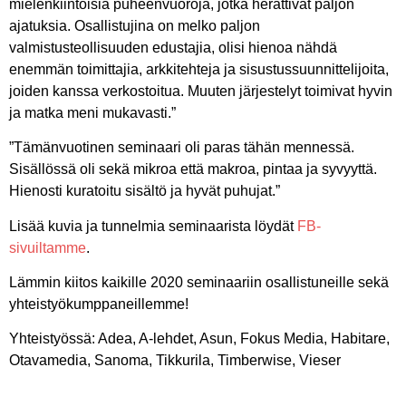
mielenkiintoisia puheenvuoroja, jotka herättivät paljon
ajatuksia. Osallistujina on melko paljon
valmistusteollisuuden edustajia, olisi hienoa nähdä
enemmän toimittajia, arkkitehteja ja sisustussuunnittelijoita,
joiden kanssa verkostoitua. Muuten järjestelyt toimivat hyvin
ja matka meni mukavasti.”
”Tämänvuotinen seminaari oli paras tähän mennessä.
Sisällössä oli sekä mikroa että makroa, pintaa ja syvyyttä.
Hienosti kuratoitu sisältö ja hyvät puhujat.”
Lisää kuvia ja tunnelmia seminaarista löydät
FB-
sivuiltamme
.
Lämmin kiitos kaikille 2020 seminaariin osallistuneille sekä
yhteistyökumppaneillemme!
Yhteistyössä:
Adea, A-lehdet, Asun, Fokus Media, Habitare,
Otavamedia, Sanoma, Tikkurila, Timberwise, Vieser