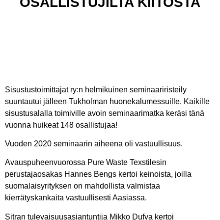
OSALLISTUJILTA KIITOSTA
Sisustustoimittajat ry:n helmikuinen seminaariristeily
suuntautui jälleen Tukholman huonekalumessuille. Kaikille
sisustusalalla toimiville avoin seminaarimatka keräsi tänä
vuonna huikeat 148 osallistujaa!
Vuoden 2020 seminaarin aiheena oli vastuullisuus.
Avauspuheenvuorossa Pure Waste Texstilesin
perustajaosakas
Hannes Bengs
kertoi keinoista, joilla
suomalaisyrityksen on mahdollista valmistaa
kierrätyskankaita vastuullisesti Aasiassa.
Sitran tulevaisuusasiantuntija
Mikko Dufva
kertoi