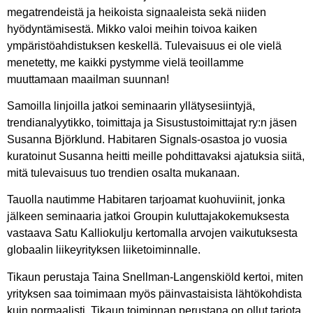
megatrendeistä ja heikoista signaaleista sekä niiden
hyödyntämisestä. Mikko valoi meihin toivoa kaiken
ympäristöahdistuksen keskellä. Tulevaisuus ei ole vielä
menetetty, me kaikki pystymme vielä teoillamme
muuttamaan maailman suunnan!
Samoilla linjoilla jatkoi seminaarin yllätysesiintyjä,
trendianalyytikko, toimittaja ja Sisustustoimittajat ry:n jäsen
Susanna Björklund
. Habitaren Signals-osastoa jo vuosia
kuratoinut Susanna heitti meille pohdittavaksi ajatuksia siitä,
mitä tulevaisuus tuo trendien osalta mukanaan.
Tauolla nautimme Habitaren tarjoamat kuohuviinit, jonka
jälkeen seminaaria jatkoi Groupin kuluttajakokemuksesta
vastaava
Satu Kalliokulju
kertomalla arvojen vaikutuksesta
globaalin liikeyrityksen liiketoiminnalle.
Tikaun perustaja
Taina Snellman-Langenskiöld
kertoi, miten
yrityksen saa toimimaan myös päinvastaisista lähtökohdista
kuin normaalisti. Tikaun toiminnan perustana on ollut tarjota