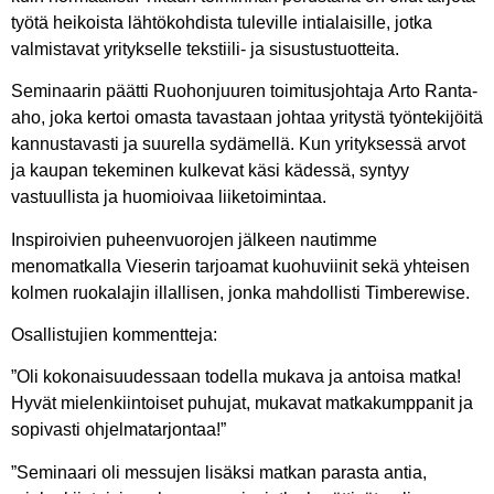
työtä heikoista lähtökohdista tuleville intialaisille, jotka
valmistavat yritykselle tekstiili- ja sisustustuotteita.
Seminaarin päätti Ruohonjuuren toimitusjohtaja
Arto Ranta-
aho
, joka kertoi omasta tavastaan johtaa yritystä työntekijöitä
kannustavasti ja suurella sydämellä. Kun yrityksessä arvot
ja kaupan tekeminen kulkevat käsi kädessä, syntyy
vastuullista ja huomioivaa liiketoimintaa.
Inspiroivien puheenvuorojen jälkeen nautimme
menomatkalla Vieserin tarjoamat kuohuviinit sekä yhteisen
kolmen ruokalajin illallisen, jonka mahdollisti Timberewise.
Osallistujien kommentteja:
”Oli kokonaisuudessaan todella mukava ja antoisa matka!
Hyvät mielenkiintoiset puhujat, mukavat matkakumppanit ja
sopivasti ohjelmatarjontaa!”
”Seminaari oli messujen lisäksi matkan parasta antia,