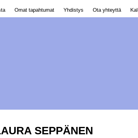
sta
Omat tapahtumat
Yhdistys
Ota yhteyttä
Kal
LAURA SEPPÄNEN