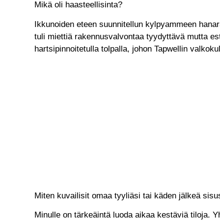
Mikä oli haasteellisinta?
Ikkunoiden eteen suunnitellun kylpyammeen hanaratka
tuli miettiä rakennusvalvontaa tyydyttävä mutta es
hartsipinnoitetulla tolpalla, johon Tapwellin valkokul
Miten kuvailisit omaa tyyliäsi tai käden jälkeä sisu
Minulle on tärkeäintä luoda aikaa kestäviä tiloja. Yh