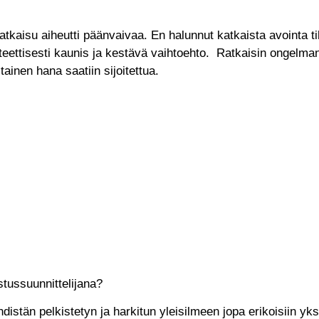
isu aiheutti päänvaivaa. En halunnut katkaista avointa tilaa
teettisesti kaunis ja kestävä vaihtoehto. Ratkaisin ongelma
tainen hana saatiin sijoitettua.
stussuunnittelijana?
distän pelkistetyn ja harkitun yleisilmeen jopa erikoisiin yksi