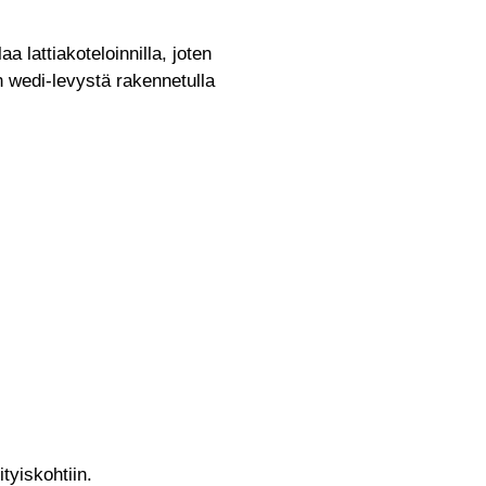
 lattiakoteloinnilla, joten
n wedi-levystä rakennetulla
tyiskohtiin.