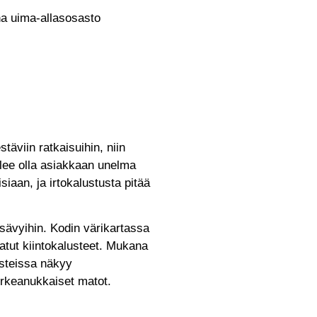
ha uima-allasosasto
.
äviin ratkaisuihin, niin
tulee olla asiakkaan unelma
siaan, ja irtokalustusta pitää
sävyihin. Kodin värikartassa
satut kiintokalusteet. Mukana
usteissa näkyy
orkeanukkaiset matot.