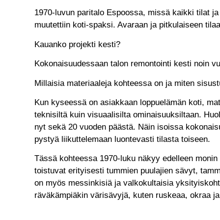
1970-luvun paritalo Espoossa, missä kaikki tilat j
muutettiin koti-spaksi. Avaraan ja pitkulaiseen til
Kauanko projekti kesti?
Kokonaisuudessaan talon remontointi kesti noin v
Millaisia materiaaleja kohteessa on ja miten sisustu
Kun kyseessä on asiakkaan loppuelämän koti, materi
teknisiltä kuin visuaalisilta ominaisuuksiltaan. Hu
nyt sekä 20 vuoden päästä. Näin isoissa kokonaisuuk
pystyä liikuttelemaan luontevasti tilasta toiseen.
Tässä kohteessa 1970-luku näkyy edelleen monin t
toistuvat erityisesti tummien puulajien sävyt, tamm
on myös messinkisiä ja valkokultaisia yksityiskohti
räväkämpiäkin värisävyjä, kuten ruskeaa, okraa ja