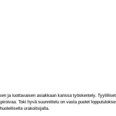
isen ja luottavaisen asiakkaan kanssa työskentely. Tyylilliset
spiroivaa. Toki hyvä suunnittelu on vasta puolet lopputulokses
uolellisella urakoitsijalla.