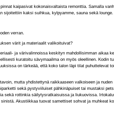
a pinnat kaipasivat kokonaisvaltaista remonttia. Samalla van
aan sijoitettiin kaksi suihkua, kylpyamme, sauna sekä lounge
uoden verran.
ksen värit ja materiaalit valikoituivat?
aali- ja värivalinnoissa keskityn mahdollisimman aikaa kest
olellisesti kuratoitu sävymaailma on myös oleellinen. Kodin 
sissa on tärkeää, että koko talon läpi tilat puhuttelevat toi
avoin, mutta yhdistettynä raikkaaseen valkoiseen ja nuden 
iparketti sekä pystyviiluiset pähkinäpuiset tai mustaksi pet
a sekä rottinkia säilytysratkaisuissa ja liukuovissa. Irtokal
 sinistä. Akustiikkaa tuovat samettiset sohvat ja muhkeat k